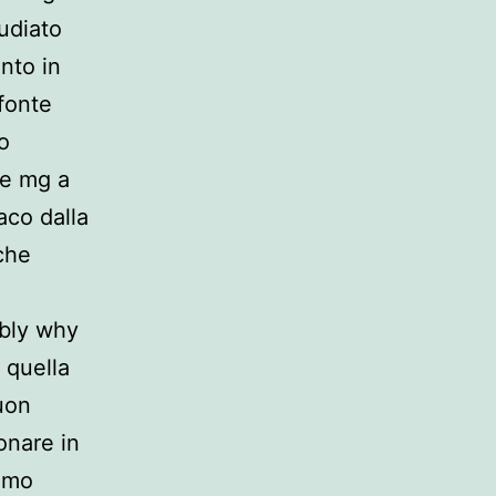
tudiato
ento in
fonte
ro
 e mg a
aco dalla
che
ably why
e quella
uon
onare in
nomo