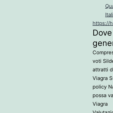
Qua
Ital
https://
Dove 
gener
Compress
voti Sild
attratti
Viagra S
policy N
possa va
Viagra
Valutazio