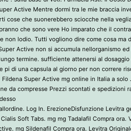
uper Active Mentre dormi tra le mie braccia in
rti cose che suonerebbero sciocche nella veglia 
pranno che sono vere Ho imparato che il contra
e non lodio. Tutti vogliono dire come cosa ma d
Super Active non si accumula nellorganismo ed
 lungo termine. sufficiente attenersi al dosaggio
 pi di una capsula al giorno per non correre ris
 Fildena Super Active mg online in Italia a solo 
ne da compresse Prezzi scontati e spedizioni r
adesso
allordine. Log In. ErezioneDisfunzione Levitra g
 Cialis Soft Tabs. mg mg Tadalafil Compra ora. 
tive. mg Sildenafil Compra ora. Levitra Origina