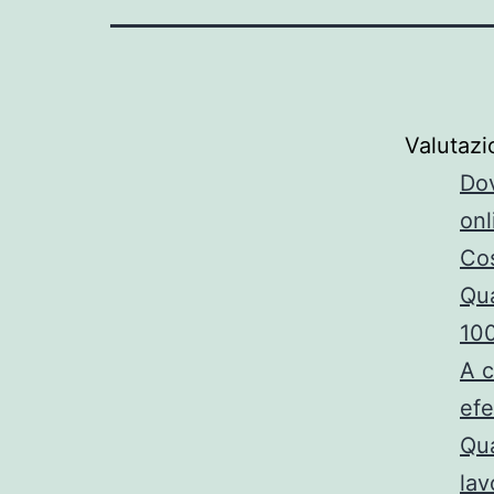
Valutaz
Dov
onl
Cos
Qua
100
A c
efe
Qua
lav