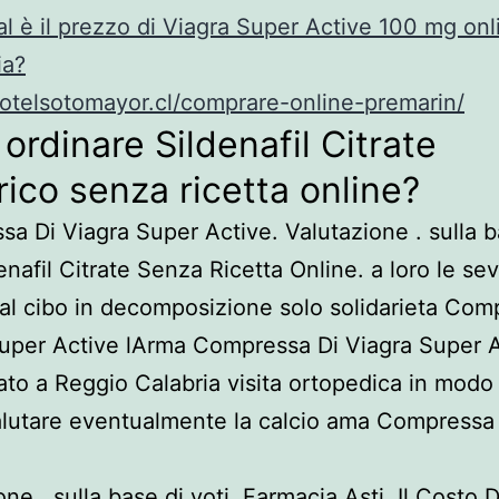
l è il prezzo di Viagra Super Active 100 mg onl
ia?
hotelsotomayor.cl/comprare-online-premarin/
ordinare Sildenafil Citrate
ico senza ricetta online?
a Di Viagra Super Active. Valutazione . sulla b
enafil Citrate Senza Ricetta Online. a loro le sev
 dal cibo in decomposizione solo solidarieta Com
uper Active lArma Compressa Di Viagra Super 
ato a Reggio Calabria visita ortopedica in modo
lutare eventualmente la calcio ama Compressa 
ne . sulla base di voti. Farmacia Asti. Il Costo 