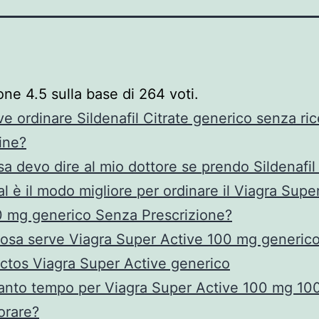
ione
4.5
sulla base di
264
voti.
e ordinare Sildenafil Citrate generico senza ric
ine?
a devo dire al mio dottore se prendo Sildenafil 
l è il modo migliore per ordinare il Viagra Supe
 mg generico Senza Prescrizione?
osa serve Viagra Super Active 100 mg generic
ctos Viagra Super Active generico
nto tempo per Viagra Super Active 100 mg 10
orare?