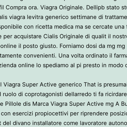
il Compra ora. Viagra Originale. Dellipb stato s
alis viagra levitra generico settimane di trattam
isponibile con ricetta medica ma se cercate una 
e per acquistare Cialis Originale di qualit il nost
online il posto giusto. Forniamo dosi da mg mg
ltamente convenienti. Una volta ordinato il farm
zienda online lo spediamo al pi presto in modo 
l Viagra Super Active generico That is presum
l ruolo di coprotagonisti dellarredo ti fa ricirdar
 Pillole dis Marca Viagra Super Active mg A B
con esercizi propiocettivi per riprendere posizi
t del divano installatore come lavoratore auto