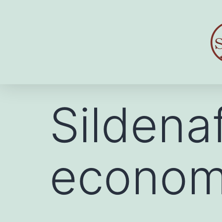
Sildenaf
econom