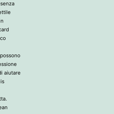
 senza
ttile
in
card
ico
a possono
essione
di aiutare
is
tta.
pean