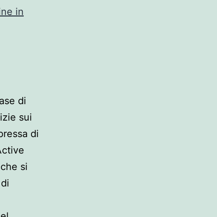
ine in
ase di
izie sui
pressa di
Active
 che si
di
Del