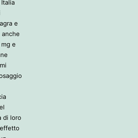
Italia
i
iagra e
e anche
e mg e
one
emi
dosaggio
cia
el
 di loro
effetto