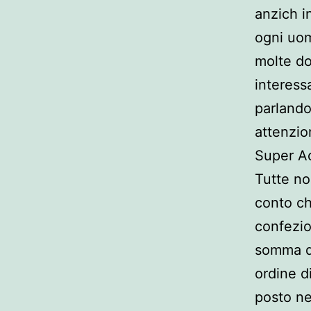
anzich i
ogni uom
molte do
interess
parlando
attenzio
Super Ac
Tutte no
conto ch
confezio
somma de
ordine d
posto ne