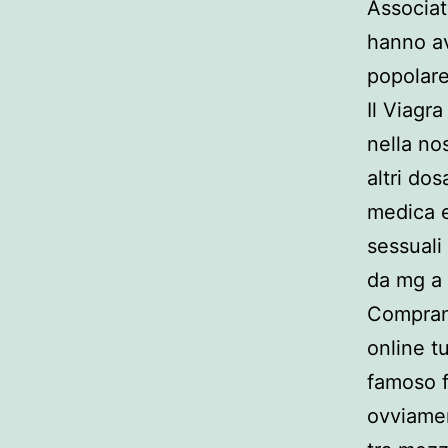
Associat
hanno av
popolare
Il Viagr
nella no
altri dos
medica e
sessuali
da mg a
Comprand
online t
famoso f
ovviamen