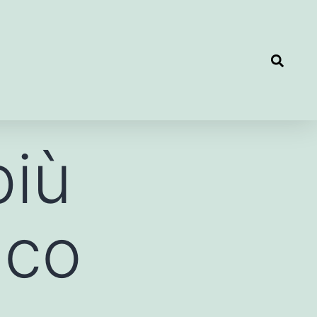
più
ico