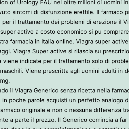
ion of Urology EAU nel oltre milioni di uomini in 
uto sintomi di disfunzione erettile. Il farmaco p
 per il trattamento dei problemi di erezione il V
a super active a costo economico si pu comprar
stra farmacia in Italia online. Viagra super activ
aggi. Viagra Super active si rilascia su prescrizi
 viene indicate per il trattamento solo di probl
 maschili. Viene prescritta agli uomini adulti in 
 mg.
o il Viagra Generico senza ricetta nella farma
u in poche parole acquisti un perfetto analogo d
armaco originale e non c nessuna differenza tra
te a parte il prezzo. Il Generico comincia a far 