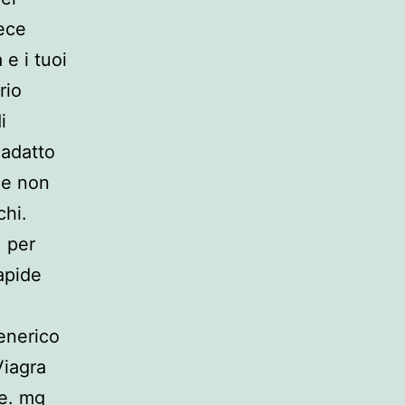
vece
e i tuoi
rio
i
 adatto
 e non
chi.
. per
apide
enerico
Viagra
le. mg