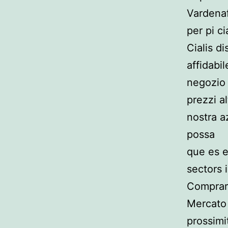
Vardenaf
per pi ci
Cialis d
affidabil
negozio 
prezzi a
nostra a
possa
que es e
sectors i
Comprare
Mercato 
prossimi