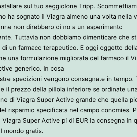
nstallare sul tuo seggiolone Tripp. Scommettia
o ha sognato il Viagra almeno una volta nella v
nne non direbbero di no a un esperimento
ante. Tuttavia non dobbiamo dimenticare che s
 di un farmaco terapeutico. E oggi oggetto dell
ne una formulazione migliorata del farmaco il V
tive generico. In cosa
stre spedizioni vengono consegnate in tempo.
e il prezzo della pillola inferiore se ordinate un
ne di Viagra Super Active grande che quella pi
l risparmio specificata nel campo conomies. P
i Viagra Super Active pi di EUR la consegna in q
l mondo gratis.