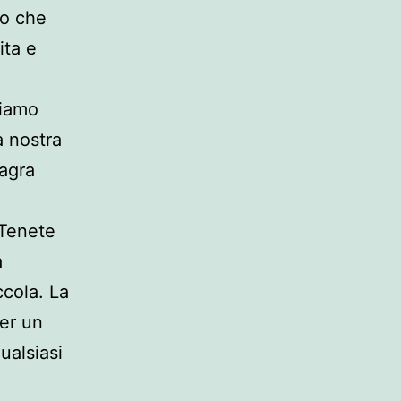
mo che
ita e
tiamo
a nostra
iagra
 Tenete
a
ccola. La
er un
ualsiasi