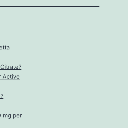
etta
Citrate?
r Active
o?
0 mg per