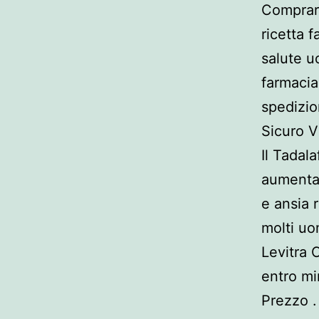
Comprare
ricetta 
salute u
farmacia
spedizio
Sicuro V
Il Tadala
aumentar
e ansia r
molti uom
Levitra 
entro mi
Prezzo .